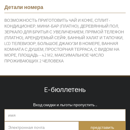
Детали номера
ВОЗМОЖНОСТЬ ПРИГОТОВИТЬ ЧАЙ И КОФЕ, СПЛИТ-
КОНДИЦИОНЕР, МИНИ-БАР (ПЛАТНО), ДЕРЕВЯННЫЙ ПОЛ,
ЗЕРКАЛО ДЛЯ БРИТЬЯ С УВЕЛИЧЕНИЕМ, ПРЯМОЙ ТЕЛЕФОН
(ПЛАТНО), АРЕНДУЕМЫЙ СЕЙФ, БАННЫЙ ХАЛАТ И ТАПОЧКИ,
LCD ТЕЛЕВИЗОР, БОЛЬШОЕ ДЖАКУЗИ В НОМЕРЕ, ВАННАЯ
КОМНАТА С ДУШЕМ, ПРОСТОРНАЯ ТЕРРАСА, С ВИДОМ НА
МОРЕ, ПЛОЩАДЬ - 42 M2, МАКСИМАЛЬНОЕ ЧИСЛО
ПРОЖИВАЮЩИХ 2 ЧЕЛОВЕКА
E-бюллетень
Вход скидки и льготы пропустить ..
представить