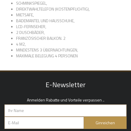
SCHMINKSPIEGEL,
DIREKTWAHLTELEFON (KOSTENPFLICHTIG),
MIETSAFE,
BADEMANTEL UND HAUSSCHUHE,
LCD-FERNSEHER,
2 DUSCHBÄDER,
FRANZÖSISCHER BALKON. 2
4 M2,
MINDESTENS 3 ÜBERNACHTUNGEN,
MAXIMALE BELEGUNG 4 PERSONEN
E-Newsletter
Anmelden Rabatte und Vorteile verpassen ..
Ginreichen