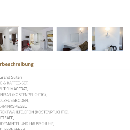
rbeschreibung
Grand Suiten
E & KAFFEE-SET,
PLITKLIMAGERÄT,
NIBAR (KOSTENPFLICHTIG),
OLZFUSSBODEN,
CHMINKSPIEGEL,
IREKTWAHLTELEFON (KOSTENPFLICHTIG),
IETSAFE,
ADEMANTEL UND HAUSSCHUHE,
CD-FERNSEHER,