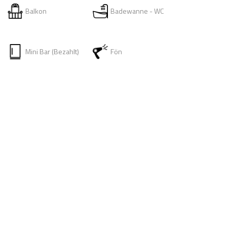
Balkon
Badewanne - WC
Mini Bar (Bezahlt)
Fön