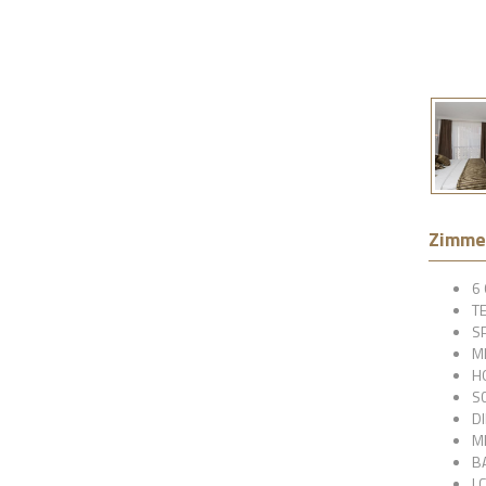
Zimme
6 
TE
S
MI
H
S
D
M
B
L