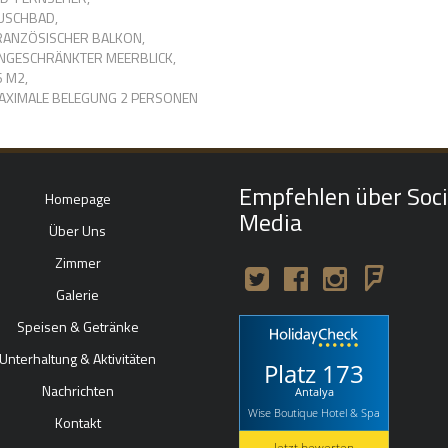
USCHBAD,
RANZÖSISCHER BALKON,
INGESCHRÄNKTER MEERBLICK,
6 M2,
AXIMALE BELEGUNG 2 PERSONEN
Empfehlen über Soci
Homepage
Media
Über Uns
Zimmer
Galerie
Speisen & Getränke
Unterhaltung & Aktivitäten
Platz 173
Nachrichten
Antalya
Wise Boutique Hotel & Spa
Kontakt
Jetzt bewerten