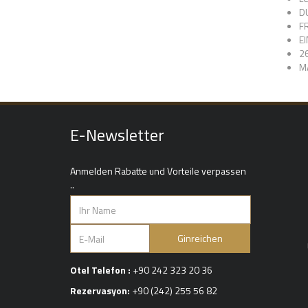
D
F
E
2
M
E-Newsletter
Anmelden Rabatte und Vorteile verpassen
..
Ginreichen
Otel Telefon :
+90 242 323 20 36
Rezervasyon:
+90 (242) 255 56 82